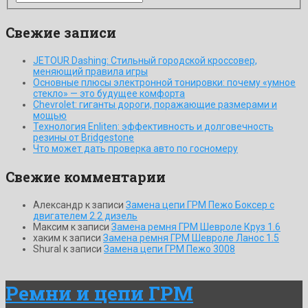
Свежие записи
JETOUR Dashing: Стильный городской кроссовер,
меняющий правила игры
Основные плюсы электронной тонировки: почему «умное
стекло» — это будущее комфорта
Chevrolet: гиганты дороги, поражающие размерами и
мощью
Технология Enliten: эффективность и долговечность
резины от Bridgestone
Что может дать проверка авто по госномеру
Свежие комментарии
Александр
к записи
Замена цепи ГРМ Пежо Боксер с
двигателем 2.2 дизель
Максим
к записи
Замена ремня ГРМ Шевроле Круз 1.6
хаким
к записи
Замена ремня ГРМ Шевроле Ланос 1.5
ShuraI
к записи
Замена цепи ГРМ Пежо 3008
Ремни и цепи ГРМ