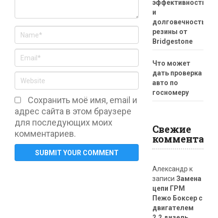
эффективность
и
долговечность
резины от
Bridgestone
Что может
дать проверка
авто по
госномеру
Сохранить моё имя, email и
адрес сайта в этом браузере
для последующих моих
Свежие
комментариев.
комментари
Александр
к
записи
Замена
цепи ГРМ
Пежо Боксер с
двигателем
2.2 дизель