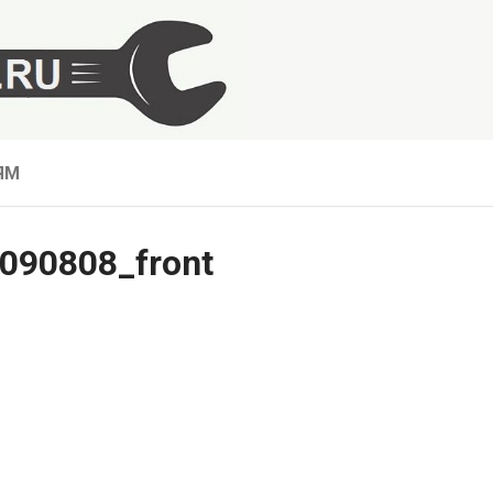
ЯМ
0090808_front