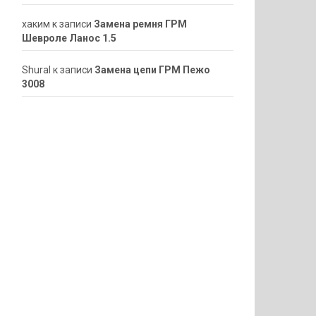
хаким
к записи
Замена ремня ГРМ
Шевроле Ланос 1.5
ShuraI
к записи
Замена цепи ГРМ Пежо
3008