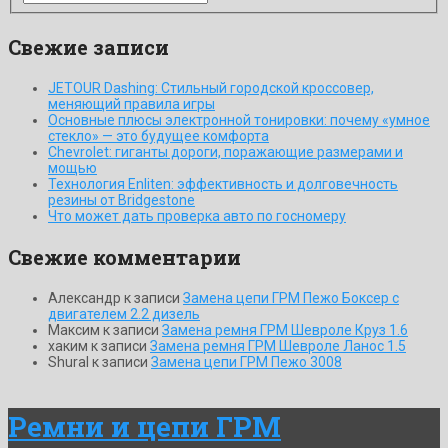
Свежие записи
JETOUR Dashing: Стильный городской кроссовер,
меняющий правила игры
Основные плюсы электронной тонировки: почему «умное
стекло» — это будущее комфорта
Chevrolet: гиганты дороги, поражающие размерами и
мощью
Технология Enliten: эффективность и долговечность
резины от Bridgestone
Что может дать проверка авто по госномеру
Свежие комментарии
Александр
к записи
Замена цепи ГРМ Пежо Боксер с
двигателем 2.2 дизель
Максим
к записи
Замена ремня ГРМ Шевроле Круз 1.6
хаким
к записи
Замена ремня ГРМ Шевроле Ланос 1.5
ShuraI
к записи
Замена цепи ГРМ Пежо 3008
Ремни и цепи ГРМ