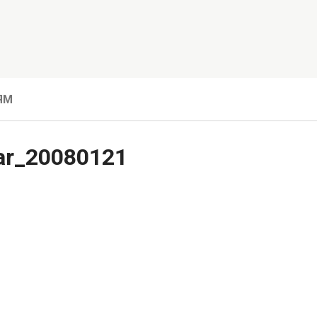
ЯМ
ar_20080121