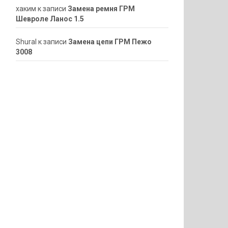
хаким
к записи
Замена ремня ГРМ
Шевроле Ланос 1.5
ShuraI
к записи
Замена цепи ГРМ Пежо
3008