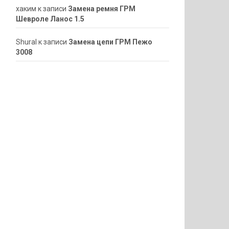
хаким
к записи
Замена ремня ГРМ
Шевроле Ланос 1.5
ShuraI
к записи
Замена цепи ГРМ Пежо
3008