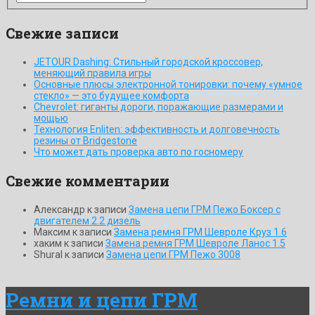
Свежие записи
JETOUR Dashing: Стильный городской кроссовер,
меняющий правила игры
Основные плюсы электронной тонировки: почему «умное
стекло» — это будущее комфорта
Chevrolet: гиганты дороги, поражающие размерами и
мощью
Технология Enliten: эффективность и долговечность
резины от Bridgestone
Что может дать проверка авто по госномеру
Свежие комментарии
Александр
к записи
Замена цепи ГРМ Пежо Боксер с
двигателем 2.2 дизель
Максим
к записи
Замена ремня ГРМ Шевроле Круз 1.6
хаким
к записи
Замена ремня ГРМ Шевроле Ланос 1.5
ShuraI
к записи
Замена цепи ГРМ Пежо 3008
Ремни и цепи ГРМ