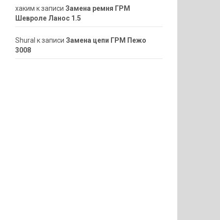
хаким
к записи
Замена ремня ГРМ
Шевроле Ланос 1.5
ShuraI
к записи
Замена цепи ГРМ Пежо
3008