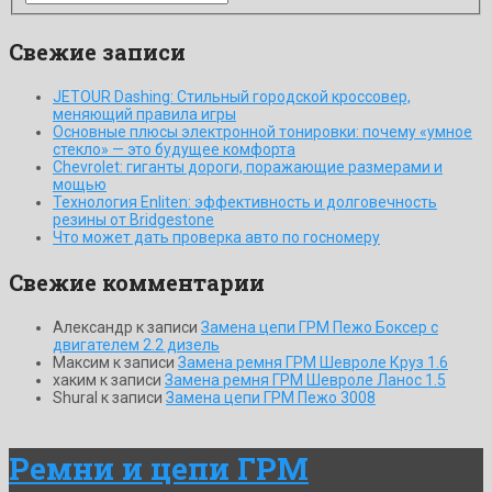
Свежие записи
JETOUR Dashing: Стильный городской кроссовер,
меняющий правила игры
Основные плюсы электронной тонировки: почему «умное
стекло» — это будущее комфорта
Chevrolet: гиганты дороги, поражающие размерами и
мощью
Технология Enliten: эффективность и долговечность
резины от Bridgestone
Что может дать проверка авто по госномеру
Свежие комментарии
Александр
к записи
Замена цепи ГРМ Пежо Боксер с
двигателем 2.2 дизель
Максим
к записи
Замена ремня ГРМ Шевроле Круз 1.6
хаким
к записи
Замена ремня ГРМ Шевроле Ланос 1.5
ShuraI
к записи
Замена цепи ГРМ Пежо 3008
Ремни и цепи ГРМ