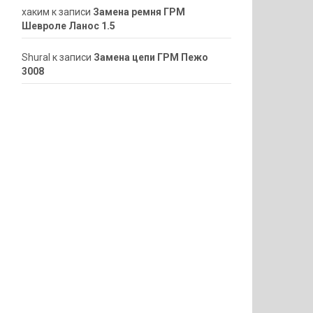
хаким
к записи
Замена ремня ГРМ
Шевроле Ланос 1.5
ShuraI
к записи
Замена цепи ГРМ Пежо
3008