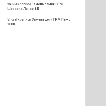
хаким
к записи
Замена ремня ГРМ
Шевроле Ланос 1.5
ShuraI
к записи
Замена цепи ГРМ Пежо
3008