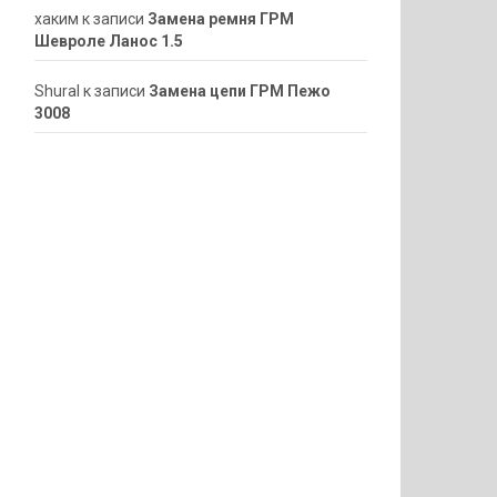
хаким
к записи
Замена ремня ГРМ
Шевроле Ланос 1.5
ShuraI
к записи
Замена цепи ГРМ Пежо
3008