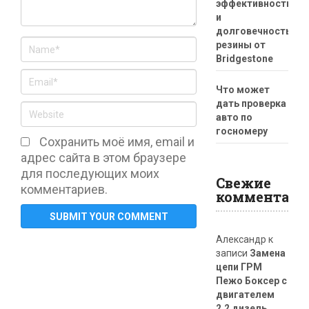
эффективность
и
долговечность
резины от
Bridgestone
Что может
дать проверка
авто по
госномеру
Сохранить моё имя, email и
адрес сайта в этом браузере
для последующих моих
Свежие
комментариев.
комментари
Александр
к
записи
Замена
цепи ГРМ
Пежо Боксер с
двигателем
2.2 дизель